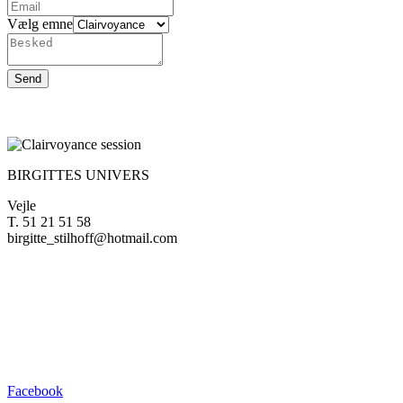
emne
Vælg emne
Vælg
Send
BIRGITTES UNIVERS
Vejle
T. 51 21 51 58
birgitte_stilhoff@hotmail.com
Facebook