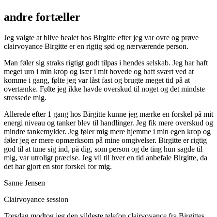
andre fortæller
Jeg valgte at blive healet hos Birgitte efter jeg var ovre og prøve
clairvoyance Birgitte er en rigtig sød og nærværende person.
Man føler sig straks rigtigt godt tilpas i hendes selskab. Jeg har haft
meget uro i min krop og især i mit hovede og haft svært ved at
komme i gang, følte jeg var låst fast og brugte meget tid på at
overtænke. Følte jeg ikke havde overskud til noget og det mindste
stressede mig.
Allerede efter 1 gang hos Birgitte kunne jeg mærke en forskel på mit
energi niveau og tanker blev til handlinger. Jeg fik mere overskud og
mindre tankemylder. Jeg føler mig mere hjemme i min egen krop og
føler jeg er mere opmærksom på mine omgivelser. Birgitte er rigtig
god til at tune sig ind, på dig, som person og de ting hun sagde til
mig, var utroligt præcise. Jeg vil til hver en tid anbefale Birgitte, da
det har gjort en stor forskel for mig.
Sanne Jensen
Clairvoyance session
Torsdag modtog jeg den vildeste telefon clairvoyance fra Birgittes