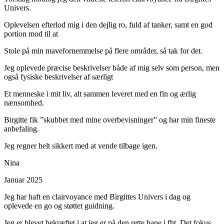
Univers.
Oplevelsen efterlod mig i den dejlig ro, fuld af tanker, samt en god
portion mod til at
Stole på min mavefornemmelse på flere områder, så tak for det.
Jeg oplevede præcise beskrivelser både af mig selv som person, men
også fysiske beskrivelser af særligt
Et menneske i mit liv, alt sammen leveret med en fin og ærlig
nænsomhed.
Birgitte fik ”skubbet med mine overbevisninger” og har min fineste
anbefaling.
Jeg regner helt sikkert med at vende tilbage igen.
Nina
Januar 2025
Jeg har haft en clairvoyance med Birgittes Univers i dag og
oplevede en go og støttet guidning.
Jeg er blevet bekræftet i at jeg er på den rette bane i fht. Det fokus